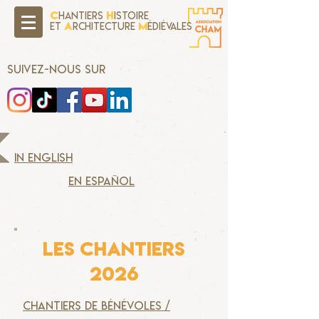
C
H
hantiers
istoire
A
M
Et
rchitecture
édiévales
SUIVEZ-NOUS SUR
in english
en español
LES CHANTIERS
2026
chantiers de bénévoles /