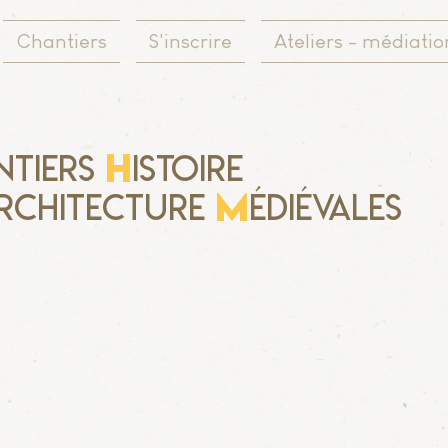
Chantiers
S'inscrire
Ateliers - médiatio
H
ntiers
istoire
M
rchitecture
édiévales