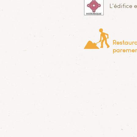
L'édifice 
Restaura
paremen