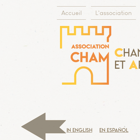
Accueil
L'association
C
ha
A
Et
in english
en español