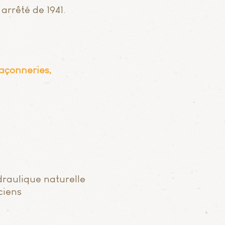
arrêté de 1941.
açonneries,
draulique naturelle
ciens