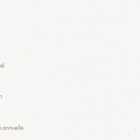
di
n
n annuelle