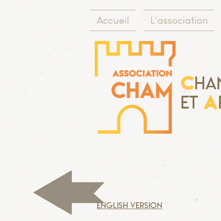
Accueil
L'association
C
ha
A
Et
English version