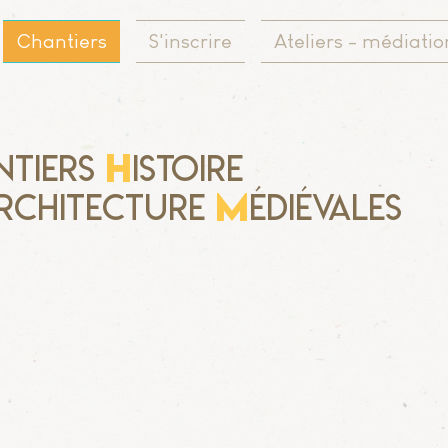
Chantiers
S'inscrire
Ateliers - médiatio
H
ntiers
istoire
M
rchitecture
édiévales