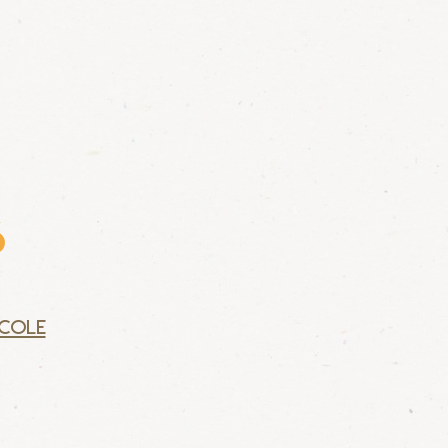
6
école