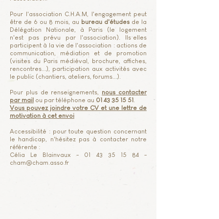
Pour l'association C.H.A.M, l'engagement peut
être de 6 ou 8 mois, au
bureau d'études
de la
Délégation Nationale, à Paris (le logement
n'est pas prévu par l'association). Ils·elles
participent à la vie de l'association : actions de
communication, médiation et de promotion
(visites du Paris médiéval, brochure, affiches,
rencontres...), participation aux activités avec
le public (chantiers, ateliers, forums...).
Pour plus de renseignements,
nous contacter
par mail
ou par téléphone au
01 43 35 15 51
.
Vous pouvez joindre votre CV et une lettre de
motivation à cet envoi
Accessibilité : pour toute question concernant
le handicap, n'hésitez pas à contacter notre
référente :
Célia Le Blainvaux -
01 43 35 15 84
-
cham@cham.asso.fr