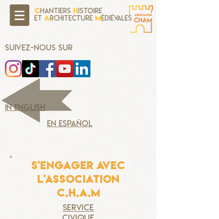
C
H
hantiers
istoire
A
M
Et
rchitecture
édiévales
SUIVEZ-NOUS SUR
in english
en español
S'engager AVEC
L'ASSOCIATION
C.H.A.M
service
civique