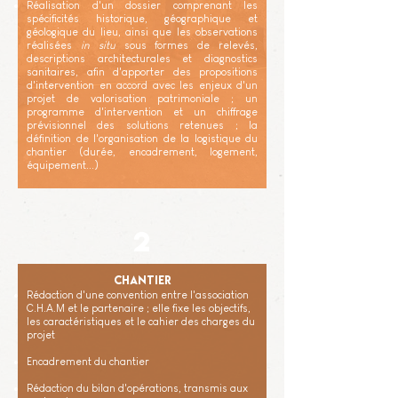
Réalisation d'un dossier comprenant les
spécificités historique, géographique et
géologique du lieu, ainsi que les observations
réalisées
in situ
sous formes de relevés,
descriptions architecturales et diagnostics
sanitaires, afin d'apporter des propositions
d'intervention en accord avec les enjeux d'un
projet de valorisation patrimoniale ; un
programme d'intervention et un chiffrage
prévisionnel des solutions retenues ; la
définition de l'organisation de la logistique du
chantier (durée, encadrement, logement,
équipement...)
2
Chantier
Rédaction d'une convention entre l'association
C.H.A.M et le partenaire ; elle fixe les objectifs,
les caractéristiques et le cahier des charges du
projet
Encadrement du chantier
Rédaction du bilan d'opérations, transmis aux