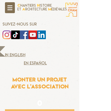
C
H
hantiers
istoire
A
M
Et
rchitecture
édiévales
SUIVEZ-NOUS SUR
in english
en español
MONTER UN PROJET
avec l'association
0