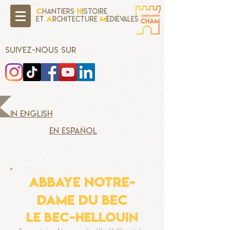
C
H
hantiers
istoire
A
M
Et
rchitecture
édiévales
SUIVEZ-NOUS SUR
in english
en español
ABBAYE NOTRE-
DAME DU BEC
le bec-hellouin