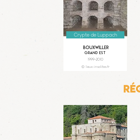
Crypte de Luppach
Bouxwiller
Grand Est
1999-2010
© lieux-insolites.fr
Ré