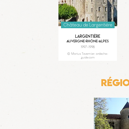
Château de Largentière
Largentière
Auvergne-Rhône-Alpes
1997-1998
© Marius Tavernier, ardeche-
guide.com
Régi