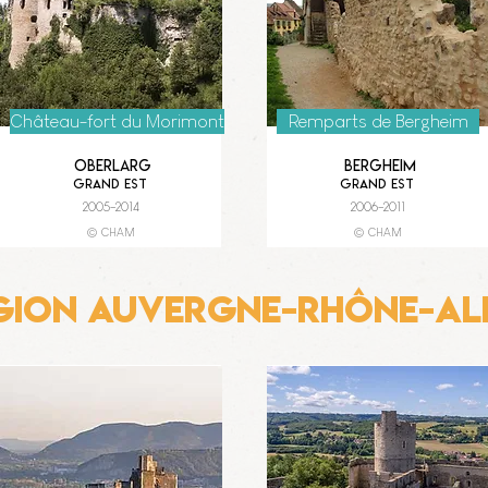
Château-fort du Morimont
Remparts de Bergheim
Oberlarg
Bergheim
Grand Est
Grand Est
2005-2014
2006-2011
© CHAM
© CHAM
gion Auvergne-Rhône-al