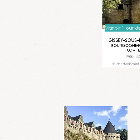
Manoir "Tour d
Gissey-sous-
Bourgogne-F
Comté
1988-199
© christaldesain