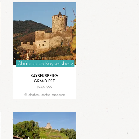
Château de Kaysersberg
Kaysersberg
Grand Est
1999-1999
© chateauxfortsalsace.com