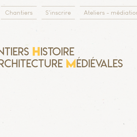
Chantiers
S'inscrire
Ateliers - médiatio
H
ntiers
istoire
M
rchitecture
édiévales