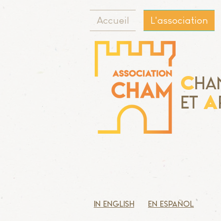
Accueil
L'association
C
ha
A
Et
in english
en español