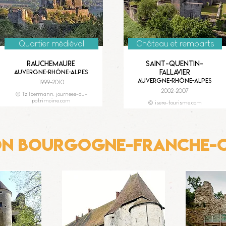
Quartier médiéval
Château et remparts
Rauchemaure
Saint-Quentin-
Fallavier
Auvergne-Rhône-Alpes
Auvergne-Rhône-Alpes
1999-2010
2002-2007
© Tzilbermann, journees-du-
patrimoine.com
© isere-tourisme.com
on Bourgogne-Franche-