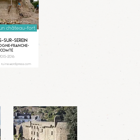
'un château-fort
s-sur-Serein
gne-Franche-
Comté
2015-2016
, ruine.wordpress.com