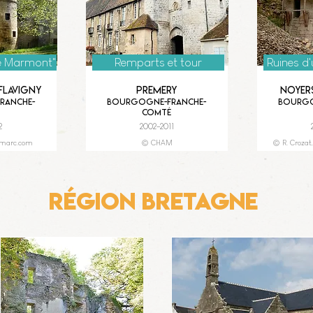
e Marmont"
Remparts et tour
Ruines d
Flavigny
Premery
Noyer
ranche-
Bourgogne-Franche-
Bourgo
Comté
2
2002-2011
tmarc.com
© CHAM
© R. Crozat
Région Bretagne