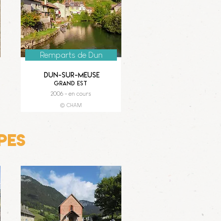
Remparts de Dun
Dun-sur-Meuse
Grand Est
2006 - en cours
© CHAM
pes