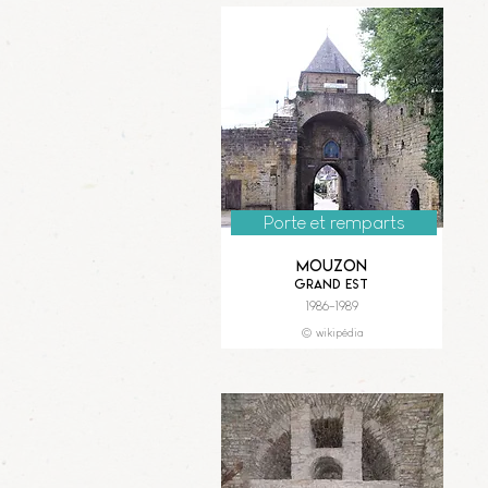
Porte et remparts
Mouzon
Grand Est
1986-1989
© wikipédia