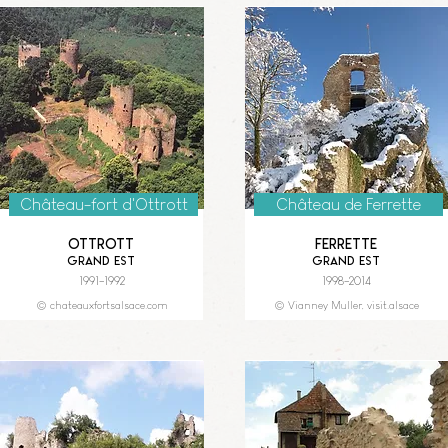
Château-fort d'Ottrott
Château de Ferrette
Ottrott
Ferrette
Grand Est
Grand Est
1991-1992
1998-2014
© chateauxfortsalsace.com
© Vianney Muller, visit.alsace