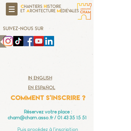
C
H
hantiers
istoire
A
M
Et
rchitecture
édiévales
SUIVEZ-NOUS SUR
in english
en español
COMMENT S'INSCRIRE ?
Réservez votre place :
cham@cham.asso.fr
/
01 43 35 15 51
Puis procédez à l'inscription