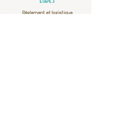
Étape 3
Règlement et logistique
règlement de la pension
:
- 29
5 € pour un séjour chantier
bénévole de trois semaines
- 200
€ pour un séjour chantier de
deux semaines
- 185 € pour un stage " Monuments
Historiques " (deux semaines)
horaires d'arrivée
Pour connaître les horaires de chaque
chantiers consultez les feuilles de route
dans l'onglet
A
ller sur les chantiers
Adhérer sans participer à un chantier