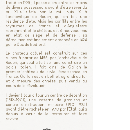
traité en 1195 ; il passe alors entre les mains
de divers possesseurs avant d'être revendu
au XIIIe
siècle par le roi Louis IX à
l'archevêque de Rouen, qui en fait une
résidence d'été. Mais les conflits entre les
royaumes de France et d'Angleterre
reprennent et le château est à nouveau mis
en état de siège et de défense ; sa
démolition est finalement ordonnée en 1424
par le Duc de Bedford.
Le château actuel est construit sur ces
ruines à partir de 1455, par l'archevêque de
Rouen, qui souhaitait se faire construire un
palais italien. Il fait ainsi de Gaillon le
premier château de style Renaissance en
France. Gaillon est embelli et agrandi au fur
et à mesure des années, puis vendu au
cours de la Révolution.
Il devient tour à tour un centre de détention
(1812-1901)
, une cas
erne de garnison et
centre d'instruction militaire
(1901-1925)
avant d'être racheté en 1970 par l'État, qui a
depuis à
cœur de le restaurer et faire
revivre.