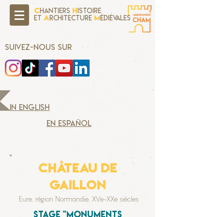
C
H
hantiers
istoire
A
M
Et
rchitecture
édiévales
SUIVEZ-NOUS SUR
in english
en español
château de
gaillon
Eure, région Normandie, XVe-XXe siècles
Stage "monuments