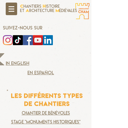
C
H
hantiers
istoire
A
M
Et
rchitecture
édiévales
SUIVEZ-NOUS SUR
in english
en español
les différents types
de chantiers
chantier de bénévoles
stage "monuments historiques"