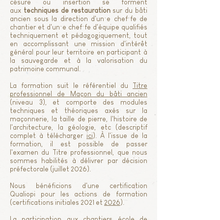
césure ou insertion se forment
aux
techniques de restauration
sur du bâti
ancien sous la direction d'un·e chef·fe de
chantier et d'un·e chef·fe d'équipe qualifiés
techniquement et pédagogiquement, tout
en accomplissant une mission d'intérêt
général pour leur territoire en participant à
la sauvegarde et à la valorisation du
patrimoine communal.
La formation suit le référentiel du
Titre
professionnel de Maçon du bâti ancien
(niveau 3), et comporte des modules
techniques et théoriques axés sur la
maçonnerie, la taille de pierre, l'histoire de
l'architecture, la géologie, etc (descriptif
complet à télécharger
ici
). À l'issue de la
formation, il est possible de passer
l'examen du Titre professionnel, que nous
sommes habilités à délivrer par décision
préfectorale (juillet 2026).
Nous bénéficions d'une certification
Qualiopi pour les actions de formation
(certifications initiales 2021 et
2026
).
La participation aux chantiers école de