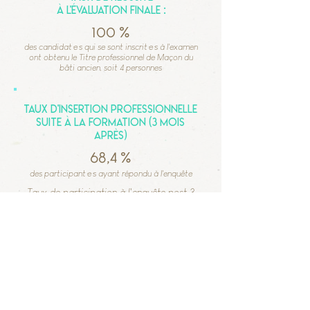
à l'évaluation finale
:
100 %
des candidat·e·s qui se sont inscrit·e·s à l'examen
ont obtenu le Titre professionnel de Maçon du
bâti ancien, soit 4 personnes
Taux d'insertion professionnelle
suite à la formation (3 mois
après)
68,4 %
des participant·e·s ayant répondu à l'enquête
Taux de participation à l'enquête post 3
mois : 30,6 % soit 19 personnes
Taux d'abandon en cours
de formation
21 %
soit 13
participant·e·s sur 62