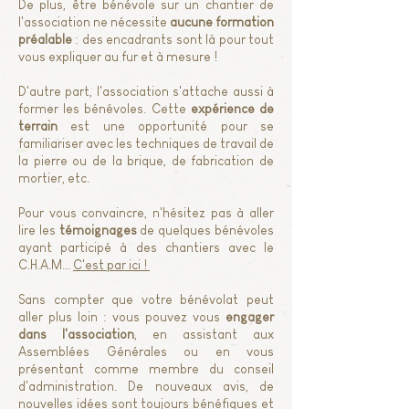
De plus, être bénévole sur un chantier de
l'association ne nécessite
aucune formation
préalable
: des encadrants sont là pour tout
vous expliquer au fur et à mesure !
D'autre part, l'association s'attache aussi à
former les bénévoles. Cette
expérience de
terrain
est une opportunité pour se
familiariser avec les techniques de travail de
la pierre ou de la brique, de fabrication de
mortier, etc.
Pour vous convaincre, n'hésitez pas à aller
lire les
témoignages
de quelques bénévoles
ayant participé à des chantiers avec le
C.H.A.M...
C'est par ici !
Sans compter que votre bénévolat peut
aller plus loin : vous pouvez vous
engager
dans l'association
, en assistant aux
Assemblées Générales ou en vous
présentant comme membre du conseil
d'administration. De nouveaux avis, de
nouvelles idées sont toujours bénéfiques et