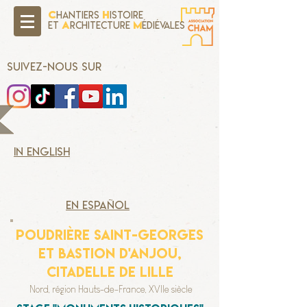
C
H
hantiers
istoire
A
M
Et
rchitecture
édiévales
SUIVEZ-NOUS SUR
in english
en español
Poudrière Saint-Georges
et bastion d'anjou,
CITADELLE DE LILLE
Nord, région Hauts-de-France, XVIIe siècle