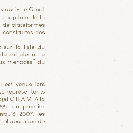
s après le Great
a capitale de la
t de plateformes
 construites des
 sur la liste du
été entretenu, ce
 plus menacés” du
i est venue lors
des représentants
et C.H.A.M. À la
999, un premier
squ'à 2007, les
collaboration de