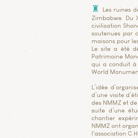
♜
Les ruines d
Zimbabwe. Du XV
civilisation Sh
soutenues par d
maisons pour les
Le site a été d
Patrimoine Mondi
qui a conduit à 
World Monument
L’idée d’organi
d’une visite d’é
des NMMZ et de 
suite d’une ét
chantier expér
NMMZ ont organi
l'association C.H