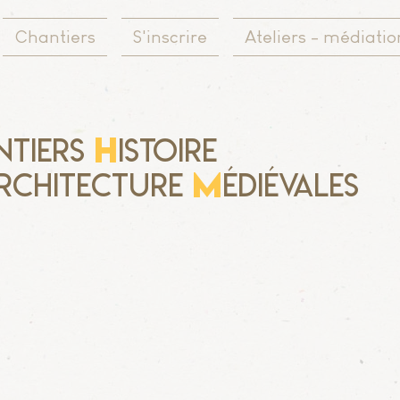
Chantiers
S'inscrire
Ateliers - médiatio
H
ntiers
istoire
M
rchitecture
édiévales