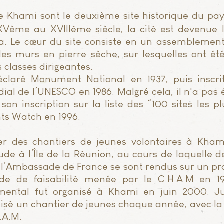
e Khami sont le deuxième site historique du pay
ème au XVIIIème siècle, la cité est devenue l
ona. Le cœur du site consiste en un assemblemen
es murs en pierre sèche, sur lesquelles ont été
 classes dirigeantes.
éclaré Monument National en 1937, puis inscrit
al de l’UNESCO en 1986. Malgré cela, il n'a pas 
son inscription sur la liste des “100 sites les
s Watch en 1996.
ser des chantiers de jeunes volontaires à Kham
tude à l’Île de la Réunion, au cours de laquelle 
l’Ambassade de France se sont rendus sur un proj
ude de faisabilité menée par le C.H.A.M en 1
imental fut organisé à Khami en juin 2000. Ju
sé un chantier de jeunes chaque année, avec la 
.A.M.