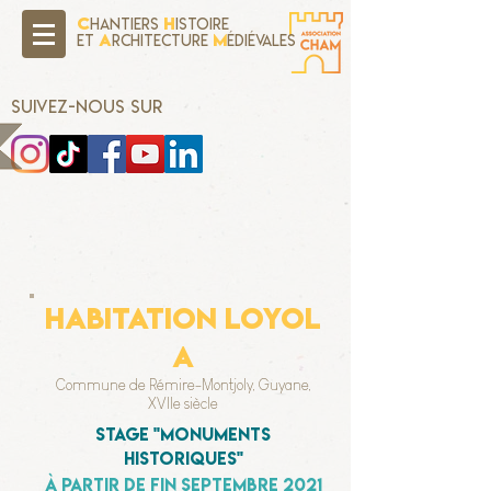
C
H
hantiers
istoire
A
M
Et
rchitecture
édiévales
SUIVEZ-NOUS SUR
habitation loyol
a
Commune de Rémire-Montjoly, Guyane,
XVIIe siècle
stage "monuments
historiques"
à partir de fin septembre 2021