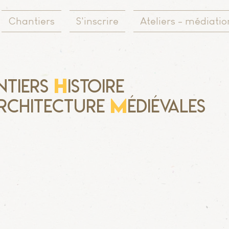
Chantiers
S'inscrire
Ateliers - médiatio
H
ntiers
istoire
M
rchitecture
édiévales