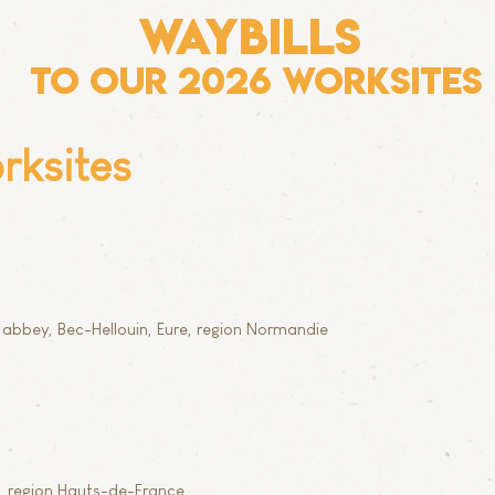
WAYBILLS
to our 2026 worksites
rksites
bbey, Bec-Hellouin, Eure, region Normandie
rd, region Hauts-de-France