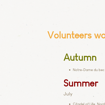
Volunteers wo
Autumn
Notre-Dame du bec a
Summer
July
Citadel of Lille, No